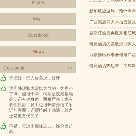
无人出价，深圳中保国际
Photos
新加坡旅游局：预计今年
Maps
广西实施四大举措促进文
威斯汀酒店再度亮相江城
Guestbook
电竞酒店的发展潜力惊人
News
万豪推出秋季全球推广活
电竞酒店热起来，半年新增
Guestbook
>>
环境好，已入住多次，好评
酒店外观和大堂挺大气的，客房小
了点，但很干净，特别是夜景很漂
亮，还有健身房，西餐厅晚上也有
餐饮供应，员工也很热情介绍了附
近的商圈，还帮忙叫了滴滴，总之
还是挺方便的了
不错，每次来都住这儿，性价比超
高