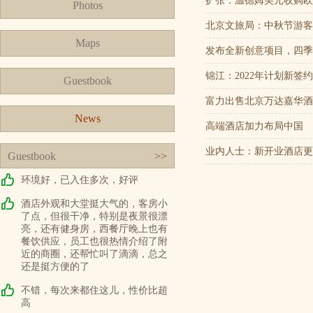
扩张：温德姆美元收购欧洲酒店
Photos
北京文旅局：中秋节游客
Maps
发布全新创意项目，四季
锦江：2022年计划新签约
Guestbook
富力出售北京万达嘉华酒
News
高端酒店加力布局中国
业内人士：新开业酒店更
Guestbook
>>
环境好，已入住多次，好评
酒店外观和大堂挺大气的，客房小
了点，但很干净，特别是夜景很漂
亮，还有健身房，西餐厅晚上也有
餐饮供应，员工也很热情介绍了附
近的商圈，还帮忙叫了滴滴，总之
还是挺方便的了
不错，每次来都住这儿，性价比超
高